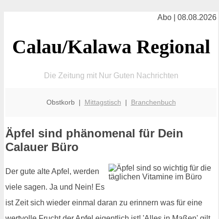
Abo | 08.08.2026
Calau/Kalawa Regional
Die Zeitung mit Nur Guten Nachrichten
Obstkorb |
Mittagstisch
|
Branchenbuch
Äpfel sind phänomenal für Dein
Calauer Büro
Der gute alte Apfel, werden
viele sagen. Ja und Nein! Es
ist Zeit sich wieder einmal daran zu erinnern was für eine
wertvolle Frucht der Apfel eigentlich ist! 'Alles in Maßen' gilt